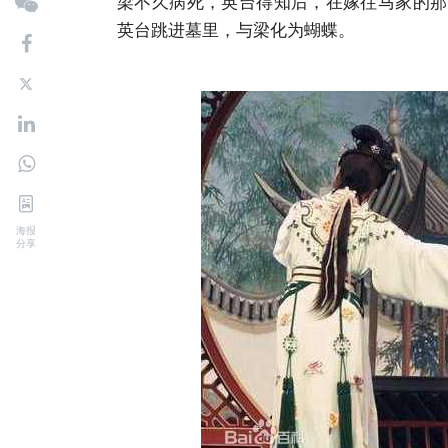
梁不久病死，英台得知后，在嫁往马家的那
英台跳进墓里，与梁化为蝴蝶。
海报
分享