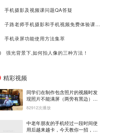
手机摄影及视频课问题QA答疑
子路老师手机摄影和手机视频免费体验课_课程清单
手机录屏功能使用方法集萃
0
​ 强光背景下,如何拍人像的三种方法！
精彩视频
同学们在制作包含照片的视频时发
现照片不能满屏（两旁有黑边），
怎么解决？下节课统统教会你
82912次播放
中老年朋友的手机经过一段时间使
用后越来越卡，今天教你一招，让