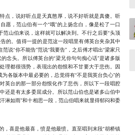
特点，说好听点是天真憨厚，说不好听就是真傻。听
自愿，范山伯有一个“哦”的上扬念白，像是松了一口
对于范山伯来说，这样就可以解决到。不行之后要“头顶
去告的。值得一提的是范这一段唱里有傅英台夹杂其中
范说“你不能告”范说“我要告”，之后傅才唱出“梁家只
状的念头。所以傅英台的“梁兄你句句痴心话”是诸多版
处理都很强势，表现出的怨恨和不甘要大于悲伤。因
成为各版本中最必要的，总觉得有“不是我英台负心”的
对英台的那一部分怨恨化作了悲伤，所以下一段唱腔
中还是有太多委屈成分。所以范山伯也是诸多山伯中
得汗淋如雨”和十相思一段，范山伯唱来就显得郁闷和委
的，喜是他最喜，愤是他最愤。直至唱到末段“胡桥镇