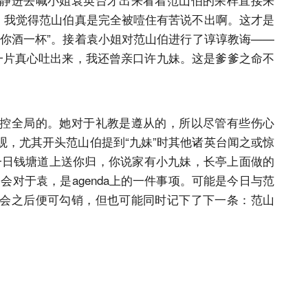
”，我觉得范山伯真是完全被噎住有苦说不出啊。这才是
扰你酒一杯”。接着袁小姐对范山伯进行了谆谆教诲——
早就一片真心吐出来，我还曾亲口许九妹。这是爹爹之命不
控全局的。她对于礼教是遵从的，所以尽管有些伤心
观，尤其开头范山伯提到“九妹”时其他诸英台闻之或惊
一日钱塘道上送你归，你说家有小九妹，长亭上面做的
会对于袁，是agenda上的一件事项。可能是今日与范
会之后便可勾销，但也可能同时记下了下一条：范山