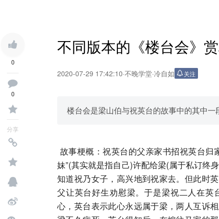
不同版本的《楼台会》赏
0
2020-07-29 17:42:10
·
不晚学堂
·
冷自如
关注
0
楼台会是梁山伯与祝英台的故事中的其中一
分享
故事梗概：祝英台的父亲家书招祝英台归家
妹”(其实就是指自己)许配给梁(属于私订
知道祝乃女子，高兴地到祝家去。但此时英
父让英台好生劝慰梁。于是梁祝二人在英
心，英台表示此心永远属于梁，两人互诉相