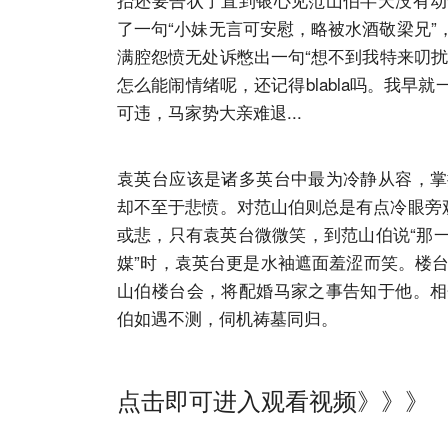
了一句“小妹无言可安慰，略被水酒敬梁兄
满腔怨愤无处诉憋出一句“想不到我特来叨
怎么能闹情绪呢，还记得blabla吗。我
可违，马家势大亲难退...
袁英台应该是诸多英台中最为冷静从容，掌
却不至于悲愤。对范山伯则总是有点冷眼旁
或悲，只有袁英台微微笑，到范山伯说“那
媒”时，袁英台更是水袖遮面羞涩而笑。楼台
山伯楼台会，将配婚马家之事告知于他。相
伯如遇不测，伺机祷墓同归。
点击即可进入观看视频》》》