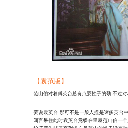
【袁范版】
范山伯对着傅英台总有点耍性子的劲 不过
要说袁英台 那可不是一般人捏是诸多英台
闻言呆住此时袁英台竟躲在里屋范山伯一个人面
抬还要告状了直到银心见范山伯半天没有动