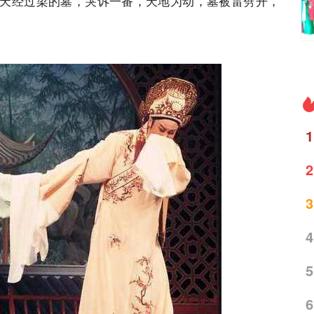
天经过梁的墓，哭诉一番，天地为动，墓被雷劈开，
1
2
3
4
5
6