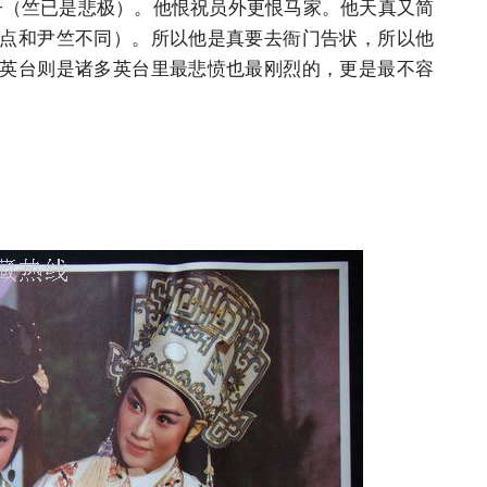
子（竺已是悲极）。他恨祝员外更恨马家。他天真又简
点和尹竺不同）。所以他是真要去衙门告状，所以他
英台则是诸多英台里最悲愤也最刚烈的，更是最不容