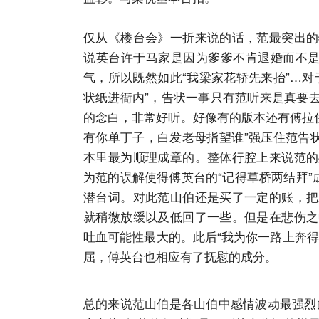
仅从《楼台会》一折来说的话，范最突出的
说英台许于马家是因为爹爹不肯退婚而不是
气，所以既然如此“我梁家花轿先来抬”…
状纸进衙内”，告状一事只有范听来是真要
的念白，非常好听。好像有的版本还有傅拉住
有你单丁子，白发老母指望谁”强压住范告
本里最为顺理成章的。整体行腔上来说范的
为范的误解使得傅英台的“记得草桥两结拜”
潜台词。对此范山伯还是买了一定的账，把
就稍微放缓以及低回了一些。但是在悲伤之
吐血可能性最大的。此后“我为你一路上奔
屈，傅英台也相应有了抚慰的成分。
总的来说范山伯是各山伯中感情波动最强烈