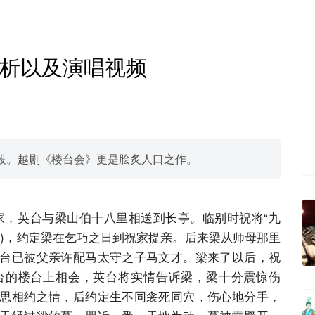
析以及演唱视频
段。越剧《楼台会》更是脍炙人口之作。
，英台与梁山伯十八里相送到长亭。临别时祝将“九
终身)，约定梁在乞巧之日到祝家提亲。后来梁从师母那里
台已被父亲许配马太守之子马文才。梁来了以后，祝
台的楼台上相会，英台将实情告诉梁，梁十分震惊伤
思相约之情，后约定生不同衾死同穴，伤心地分手，