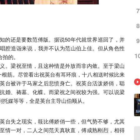
7
8
知的还是要数范傅版。据说50年代就世界巡回了，并
9
从唱腔造诣来说，我并不认为范山伯上佳。但从角色性
1
合拍的。
义。梁祝至情，且这种情是外放而非内敛。至于梁山
，一根筋。尽管看出祝英台有耳环痕，十八相送时候比来
英台被许于马家之后悲愤身亡。祝英台活泼娇俏，聪
抗婚、祷墓、化蝶。而梁祝之间祝较为强。可以说梁
到托媒等等，全是英台主导山伯顺从。
英台失之现实，筱比傅娇俏一些，但气势不够，尤其
至情一对，二人之间范天真耿直，傅成熟刚烈，相得