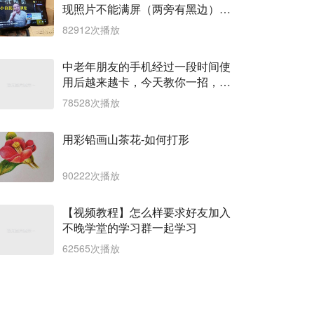
现照片不能满屏（两旁有黑边），
怎么解决？下节课统统教会你
82912次播放
中老年朋友的手机经过一段时间使
用后越来越卡，今天教你一招，让
手机清扫如新，用得飞起来
78528次播放
用彩铅画山茶花-如何打形
90222次播放
【视频教程】怎么样要求好友加入
不晚学堂的学习群一起学习
62565次播放