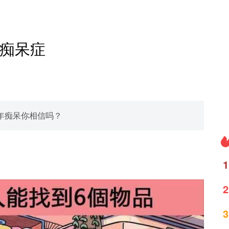
痴呆症
年痴呆你相信吗？
1
2
3