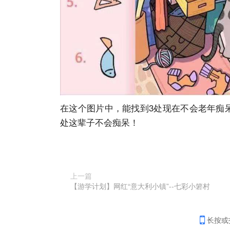
在这个图片中，能找到3处现在不会老年痴呆
处这辈子不会痴呆！
上一篇
【游学计划】网红“意大利小镇”--七彩小箬村
长按或