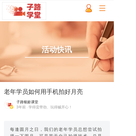
T
o
g
g
l
e
n
活动快讯
a
v
i
g
a
t
i
老年学员如何用手机拍好月亮
o
n
子路银龄课堂
3年前 · 学得蛮带劲、玩得贼开心！
每逢圆月之日，我们的老年学员总想尝试拍
摄一下圆月，可是苦于自己拍摄技术，总是