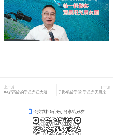
上一篇
下一篇
84岁高龄的学员@钮大姐 视频与摄影作品鉴赏
子路银龄学堂 学员@天目之鹰_摄影作品欣赏
长按或扫码识别 分享给好友