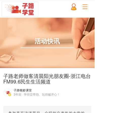
T
o
g
g
l
e
n
活动快讯
a
v
i
g
a
t
i
子路老师做客清晨阳光朋友圈-浙江电台
o
FM99.6民生生活频道
n
子路银龄课堂
3年前 · 学得蛮带劲、玩得贼开心！
参加嘉宾访谈节目，介绍创立老年的大学的